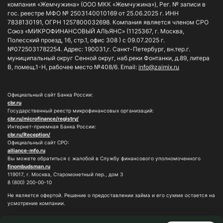
содействии.
компания «Жемчужина» (ООО МКК «Жемчужина»), Рег. № записи в
предоставление государственной
Основанием для отказа заемщику в
гос. реестре МФО № 2503140010169 от 25.06.2025 г. ИНН
поддержки по которому
7838130191, ОГРН 1257800032698. Компания является членом СРО
предоставлении льготного периода
Союз «МИКРОФИНАНСОВЫЙ АЛЬЯНС» (1125367, г. Москва,
осуществляется в порядке,
является несоответствие
Полесский проезд, 16, стр.1, офис 308 ) с 09.07.2025 г.
установленном в соответствии с
частью
представленного заемщиком
№0725031782254.
Адрес: 190031,г. Санкт-Петербург, вн.тер.г.
4 статьи 104
Федерального закона от 29
муниципальный округ Сенной округ, наб.реки Фонтанки, д.89, литера
требования положениям ч. 1 и ч. 2 ст. 1
В, помещ.1-Н, рабочее место №408/6.
Email:
info@zaimix.ru
декабря 2012 года N 273-ФЗ «Об
Закона 377-ФЗ.
образовании в Российской Федерации»,
Льготный период предоставляется
а также отдельно на заключение
Официальный сайт Банка России:
мобилизованным и другим участникам
cbr.ru
кредитными организациями и (или)
СВО на срок службы по мобилизации,
Государственный реестр микрофинансовых организаций:
микрофинансовыми организациями
cbr.ru/microfinance/registry/
контракту или участия в СВО и плюс 30
Интернет-приемная Банка России:
способом, не предполагающим личную
дней. Льготный период может быть
cbr.ru/Reception/
явку субъекта кредитной истории —
Официальный сайт СРО:
продлен на время, пока заемщик
alliance-mfo.ru
физического лица, договоров
находится в стационаре на излечении от
Вы можете обратиться с жалобой в Службу финансового уполномоченного
потребительского займа, за
finombudsman.ru
ранений, травм, контузий или
119017, г. Москва, Старомонетный пер., дом 3
исключением договоров
заболеваний, полученных в ходе СВО, а
8 (800) 200-00-10
потребительского займа, обязательства
также на время, пока участник СВО
Не является офертой. Решение о предоставлении займа и его сумме остается на
8 800 444 09 96
заемщика по которым обеспечены
(Бесплатно по РФ)
признан безвестно отсутствующим.
усмотрение компании.
Ежедневно, с 9:00 до 21:00 МСК
ипотекой и (или) залогом транспортного
Льготный период не может начинаться с
© 2026 Займикс. Все права защищены