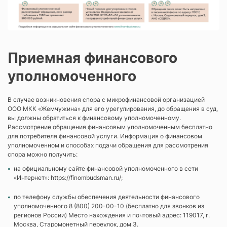
субъектом кредитной истории —
контракту, в войсках национальной
физическим лицом, направленная на
гвардии, сотрудники спасательных
ограничение заключения с ним
воинских формирований МЧС, военной
договоров потребительского займа, за
прокуратуры и других органов,
Приемная финансового
исключением договоров
указанных в п. 6 ст. 1 Федерального
потребительского займа, обязательства
закона № 61-ФЗ «Об обороне»,
уполномоченного
заемщика по которым обеспечены
сотрудники пограничной службы,
ипотекой и (или) залогом транспортного
находящиеся на территории России и
В случае возникновения спора с микрофинансовой организацией
средства, и договоров основного
обеспечивающие проведение СВО;
ООО МКК «Жемчужина» для его урегулирования, до обращения в суд,
образовательного кредита.
❖ лица, заключившие контракт о
вы должны обратиться к финансовому уполномоченному.
Рассмотрение обращения финансовым уполномоченным бесплатно
добровольном содействии в
Установление запрета/снятие запрета:
для потребителя финансовой услуги. Информация о финансовом
выполнении задач, возложенных на
для установления запрета (снятия
уполномоченном и способах подачи обращения для рассмотрения
Вооруженные Силы РФ;
спора можно получить:
запрета) субъект кредитной истории —
❖ члены семей вышеуказанных лиц (по
физическое лицо вправе бесплатно
на официальному сайте финансовой уполномоченного в сети
своим займам, которые они оформили
«Интернет»: https://finombudsman.ru/;
любое количество раз подать во все
до дня мобилизации / до начала участия
квалифицированные бюро кредитных
по телефону службы обеспечения деятельности финансового
в СВО / до подписания контракта
историй через многофункциональный
уполномоченного 8 (800) 200-00-10 (бесплатно для звонков из
военнослужащим, членом семьи
регионов России) Место нахождения и почтовый адрес: 119017, г.
центр предоставления государственных
Москва, Старомонетный переулок, дом 3.