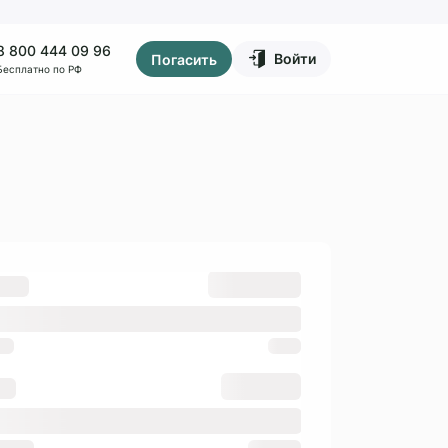
8 800 444 09 96
Войти
Погасить
Бесплатно по РФ
₽
умма
₽
0
₽
дней
ок
дней
0
дней