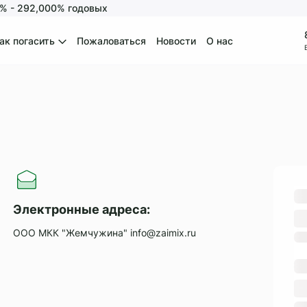
0% - 292,000% годовых
ак погасить
Пожаловаться
Новости
О нас
асибо, ваш отзыв успешно отправлен!
С
Электронные адреса:
ООО МКК "Жемчужина" info@zaimix.ru
0
Ср
0